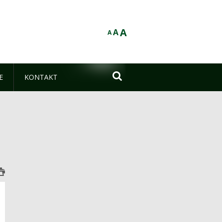
A
A
A

E
KONTAKT